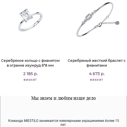
Серебряное кольцо с фианитом
Серебряный жесткий браслет с
в огранке изумруд 6*8 мм
фианитами
2 185 р.
4 673 р.
ФИАНИТ
ФИАНИТ
Все наши материалы гипоалергенны
Мы знаем и любим наше дело
Примерка перед покупкой
Команда MIESTILO занимается ювелирными украшениями более 15
Во время доставки спокойно примеряйте украшения, выбирайте те,
Мы используем покрытие (родий, ювелирный сплав), которое не
содержит никеля и свинца — это исключает аллергию.
что вам нравятся, остальные заберёт курьер.
лет.