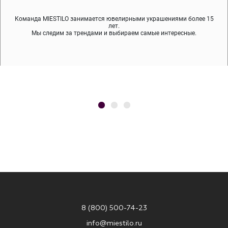
Команда MIESTILO занимается ювелирными украшениями более 15
Во время доставки спокойно примеряйте украшения, выбирайте те,
Мы используем покрытие (родий, ювелирный сплав), которое не
содержит никеля и свинца — это исключает аллергию.
что вам нравятся, остальные заберёт курьер.
лет.
Мы следим за трендами и выбираем самые интересные.
8 (800) 500-74-23
info@miestilo.ru