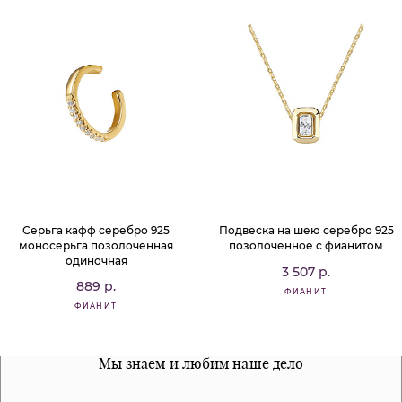
Серьга кафф серебро 925
Подвеска на шею серебро 925
моносерьга позолоченная
позолоченное с фианитом
одиночная
3 507 р.
889 р.
ФИАНИТ
ФИАНИТ
Все наши материалы гипоалергенны
Мы знаем и любим наше дело
Примерка перед покупкой