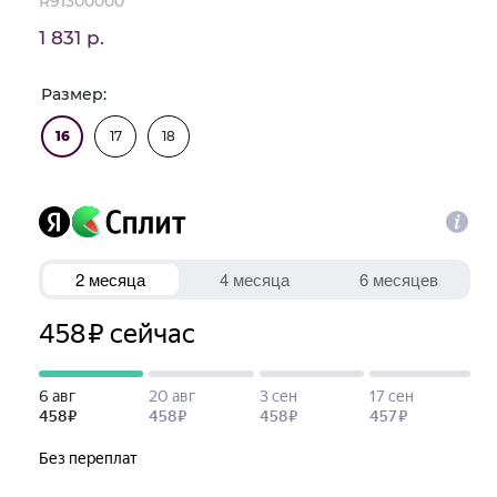
R91300000
1 831 р.
Размер:
16
17
18