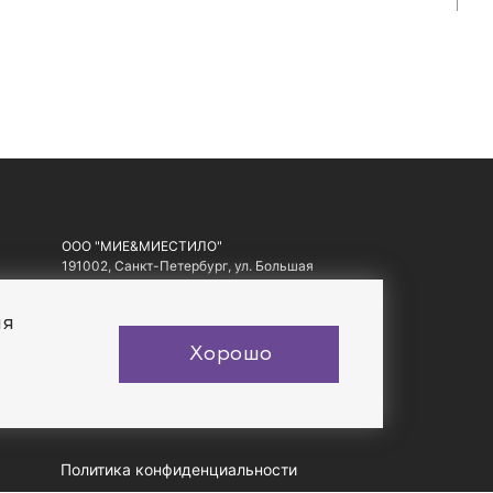
ООО "МИЕ&МИЕСТИЛО"
191002, Санкт-Петербург, ул. Большая
Московская, д. 1-3, литер А, офис 10.
ИНН: 7810557441, ОГРН: 1097847178560
ия
Хорошо
Политика конфиденциальности