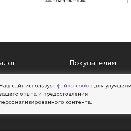
исключает аллергию.
алог
Покупателям
ги
Кольца
О компании
ы
Цепи
Доставка
Наш сайт использует
файлы cookie
для улучшен
вашего опыта и предоставления
леты
Пирсинг
Полезное
персонализированного контента.
е
Шармы