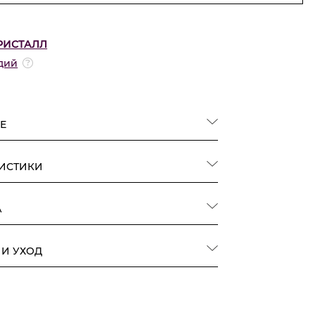
РИСТАЛЛ
дий
Е
РИСТИКИ
А
 И УХОД