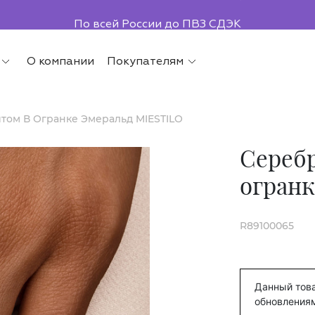
По всей России до ПВЗ СДЭК
О компании
Покупателям
том В Огранке Эмеральд MIESTILO
Серебр
огранк
R89100065
Данный това
обновления