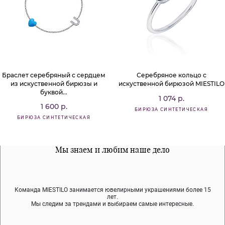
Браслет серебряный с сердцем
Серебряное кольцо с
из искуственной бирюзы и
искуственной бирюзой MIESTILO
буквой...
1 074 р.
1 600 р.
БИРЮЗА СИНТЕТИЧЕСКАЯ
БИРЮЗА СИНТЕТИЧЕСКАЯ
Все наши материалы гипоалергенны
Мы знаем и любим наше дело
Примерка перед покупкой
Команда MIESTILO занимается ювелирными украшениями более 15
Во время доставки спокойно примеряйте украшения, выбирайте те,
Мы используем покрытие (родий, ювелирный сплав), которое не
содержит никеля и свинца — это исключает аллергию.
что вам нравятся, остальные заберёт курьер.
лет.
Мы следим за трендами и выбираем самые интересные.