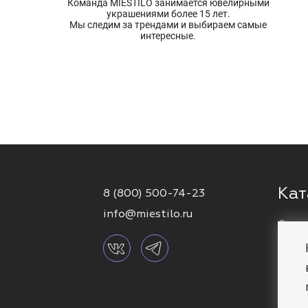
Команда MIESTILO занимается ювелирными
украшениями более 15 лет.
Мы следим за трендами и выбираем самые
интересные.
Кат
8 (800) 500-74-23
info@miestilo.ru
Серь
Кафф
Брас
Коль