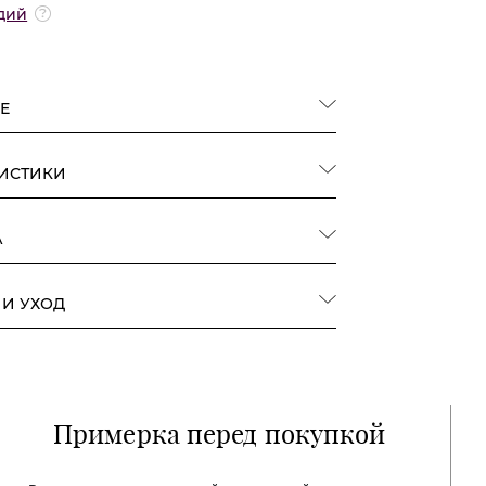
дий
Е
РИСТИКИ
А
 И УХОД
Примерка перед покупкой