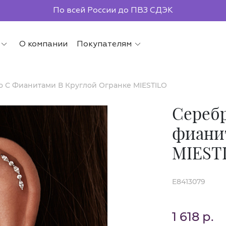
Бесплатная доставка от 2000р.
По всей России до ПВЗ СДЭК
О компании
Покупателям
 С Фианитами В Круглой Огранке MIESTILO
Серебр
фианит
MIEST
E8413079
1 618 р.