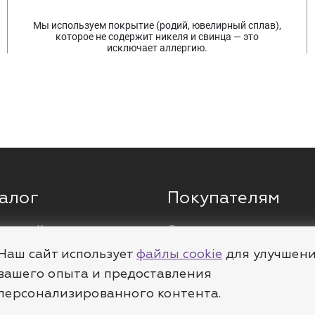
Мы используем покрытие (родий, ювелирный сплав),
которое не содержит никеля и свинца — это
исключает аллергию.
алог
Покупателям
ги
Кольца
О компании
ы
Цепи
Доставка
Наш сайт использует
файлы cookie
для улучшен
леты
Пирсинг
Полезное
вашего опыта и предоставления
персонализированного контента.
е
Шармы