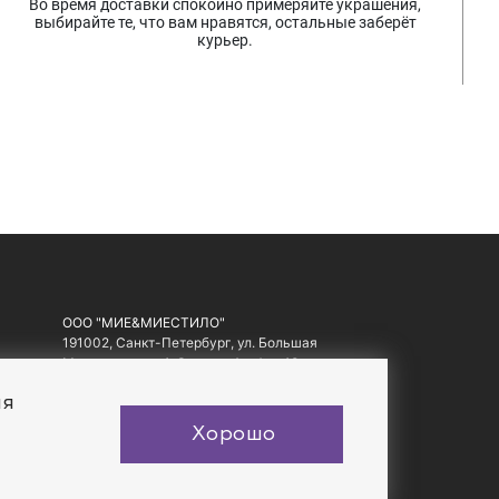
Во время доставки спокойно примеряйте украшения,
выбирайте те, что вам нравятся, остальные заберёт
курьер.
ООО "МИЕ&МИЕСТИЛО"
191002, Санкт-Петербург, ул. Большая
Московская, д. 1-3, литер А, офис 10.
ИНН: 7810557441, ОГРН: 1097847178560
ия
Хорошо