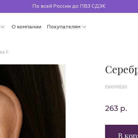
Бесплатная доставка от 2000р.
По всей России до ПВЗ СДЭК
О компании
Покупателям
ва F
Серебр
E66110520
263 р.
В кор