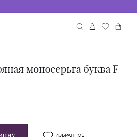
яная моносерьга буква F
зину
ИЗБРАННОЕ