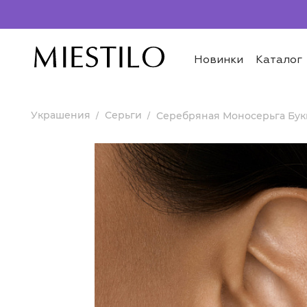
Новинки
Каталог
Украшения
Серьги
Серебряная Моносерьга Бук