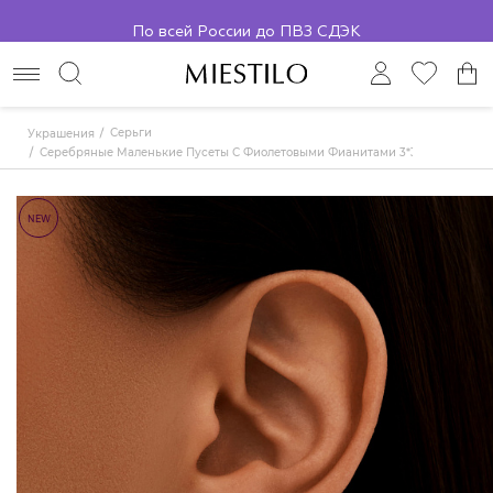
По всей России до ПВЗ СДЭК
Серьги
Украшения
Серебряные Маленькие Пусеты С Фиолетовыми Фианитами 3*3 Мм
NEW