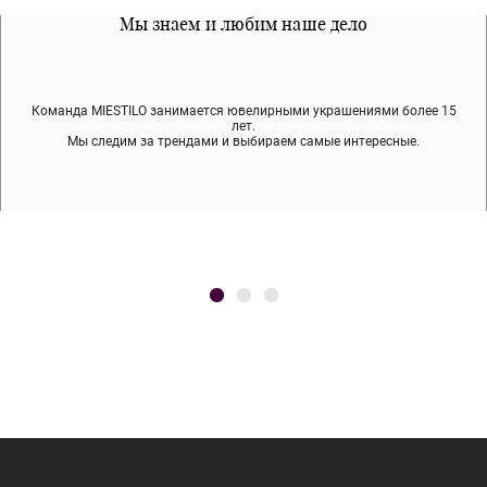
Все наши материалы гипоалергенны
Мы знаем и любим наше дело
Примерка перед покупкой
Команда MIESTILO занимается ювелирными украшениями более 15
Во время доставки спокойно примеряйте украшения, выбирайте те,
Мы используем покрытие (родий, ювелирный сплав), которое не
содержит никеля и свинца — это исключает аллергию.
что вам нравятся, остальные заберёт курьер.
лет.
Мы следим за трендами и выбираем самые интересные.