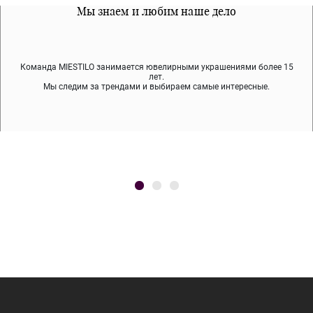
Все наши материалы гипоалергенны
Мы знаем и любим наше дело
Примерка перед покупкой
Команда MIESTILO занимается ювелирными украшениями более 15
Во время доставки спокойно примеряйте украшения, выбирайте те,
Мы используем покрытие (родий, ювелирный сплав), которое не
содержит никеля и свинца — это исключает аллергию.
что вам нравятся, остальные заберёт курьер.
лет.
Мы следим за трендами и выбираем самые интересные.