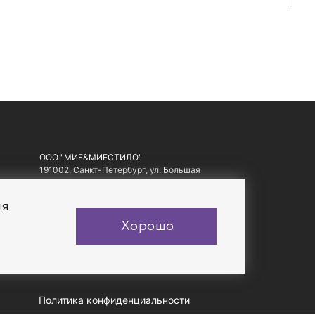
ООО "МИЕ&МИЕСТИЛО"
191002, Санкт-Петербург, ул. Большая
Московская, д. 1-3, литер А, офис 10.
ИНН: 7810557441, ОГРН: 1097847178560
ия
Хорошо
Политика конфиденциальности