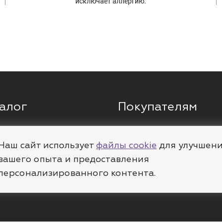
исключает аллергию.
алог
Покупателям
ги
Кольца
О компании
ы
Цепи
Доставка
Наш сайт использует
файлы cookie
для улучшен
вашего опыта и предоставления
леты
Пирсинг
Полезное
персонализированного контента.
е
Шармы