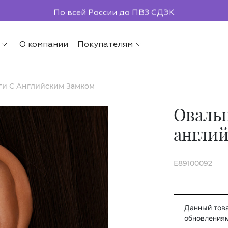
По всей России до ПВЗ СДЭК
О компании
Покупателям
ги С Английским Замком
Овальн
англи
E89100092
Данный това
обновления