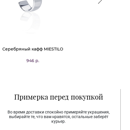
Серебряный кафф MIESTILO
Серьга кафф сере
серебряна
946 р.
74
БЕЗ В
Примерка перед покупкой
Во время доставки спокойно примеряйте украшения,
выбирайте те, что вам нравятся, остальные заберёт
курьер.