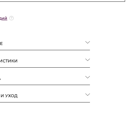
дий
Е
РИСТИКИ
А
 И УХОД