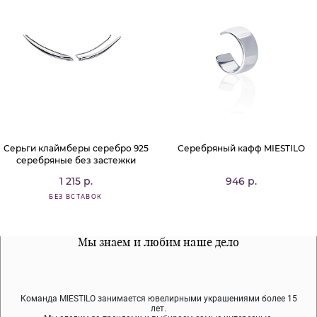
Серьги клаймберы серебро 925
Серебряный кафф MIESTILO
серебряные без застежки
1 215 р.
946 р.
БЕЗ ВСТАВОК
Все наши материалы гипоалергенны
Мы знаем и любим наше дело
Примерка перед покупкой
Команда MIESTILO занимается ювелирными украшениями более 15
Во время доставки спокойно примеряйте украшения, выбирайте те,
Мы используем покрытие (родий, ювелирный сплав), которое не
содержит никеля и свинца — это исключает аллергию.
что вам нравятся, остальные заберёт курьер.
лет.