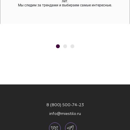
содержит никеля и свинца — это исключает аллергию.
что вам нравятся, остальные заберёт курьер.
лет.
Мы следим за трендами и выбираем самые интересные.
8 (800) 500-74-23
info@miestilo.ru