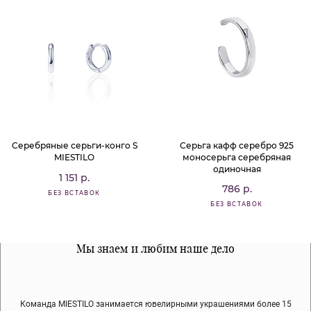
Серебряные серьги-конго S
Серьга кафф серебро 925
MIESTILO
моносерьга серебряная
одиночная
1 151 р.
786 р.
БЕЗ ВСТАВОК
БЕЗ ВСТАВОК
Все наши материалы гипоалергенны
Мы знаем и любим наше дело
Примерка перед покупкой
Команда MIESTILO занимается ювелирными украшениями более 15
Во время доставки спокойно примеряйте украшения, выбирайте те,
Мы используем покрытие (родий, ювелирный сплав), которое не