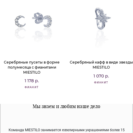
Серебряные пусеты в форме
Серебряный кафф в виде звезды
полумесяца с фианитами
MIESTILO
MIESTILO
1 070 р.
1 178 р.
ФИАНИТ
ФИАНИТ
Все наши материалы гипоалергенны
Мы знаем и любим наше дело
Примерка перед покупкой
Команда MIESTILO занимается ювелирными украшениями более 15
Во время доставки спокойно примеряйте украшения, выбирайте те,
Мы используем покрытие (родий, ювелирный сплав), которое не