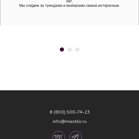
содержит никеля и свинца — это исключает аллергию.
что вам нравятся, остальные заберёт курьер.
лет.
Мы следим за трендами и выбираем самые интересные.
8 (800) 500-74-23
info@miestilo.ru