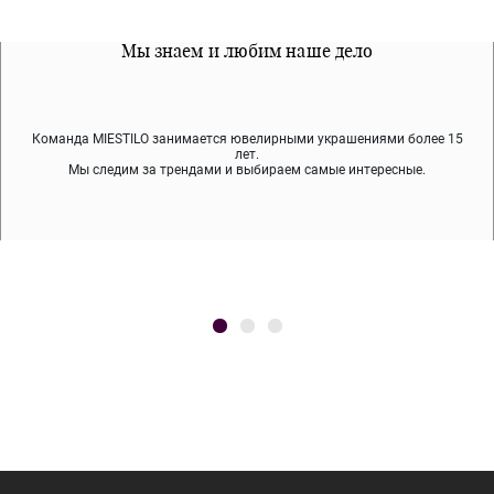
Все наши материалы гипоалергенны
Мы знаем и любим наше дело
Примерка перед покупкой
Команда MIESTILO занимается ювелирными украшениями более 15
Во время доставки спокойно примеряйте украшения, выбирайте те,
Мы используем покрытие (родий, ювелирный сплав), которое не
содержит никеля и свинца — это исключает аллергию.
что вам нравятся, остальные заберёт курьер.
лет.
Мы следим за трендами и выбираем самые интересные.