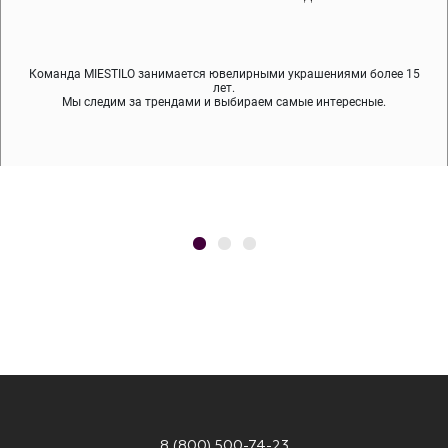
Команда MIESTILO занимается ювелирными украшениями более 15
Во время доставки спокойно примеряйте украшения, выбирайте те,
Мы используем покрытие (родий, ювелирный сплав), которое не
содержит никеля и свинца — это исключает аллергию.
что вам нравятся, остальные заберёт курьер.
лет.
Мы следим за трендами и выбираем самые интересные.
8 (800) 500-74-23