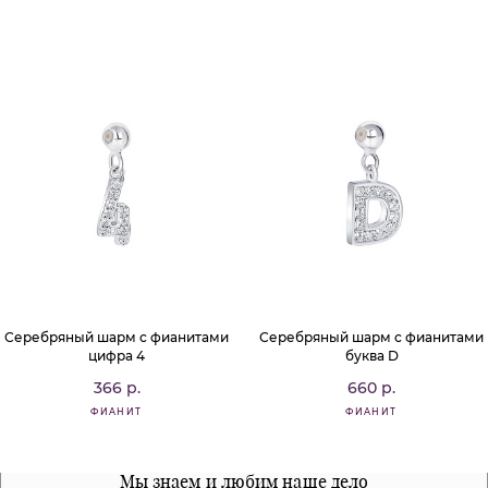
Серебряный шарм с фианитами
Серебряный шарм с фианитами
цифра 4
буква D
366 р.
660 р.
ФИАНИТ
ФИАНИТ
Все наши материалы гипоалергенны
Мы знаем и любим наше дело
Примерка перед покупкой