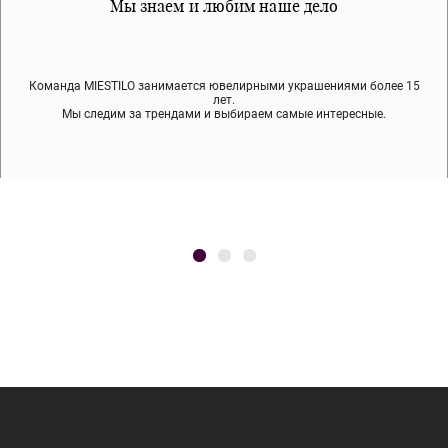
Все наши материалы гипоалергенны
Мы знаем и любим наше дело
Примерка перед покупкой
Команда MIESTILO занимается ювелирными украшениями более 15
Во время доставки спокойно примеряйте украшения, выбирайте те,
Мы используем покрытие (родий, ювелирный сплав), которое не
содержит никеля и свинца — это исключает аллергию.
что вам нравятся, остальные заберёт курьер.
лет.
Мы следим за трендами и выбираем самые интересные.