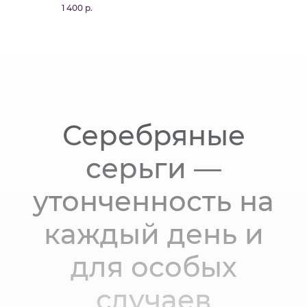
1 400 р.
шпинелью
Серебряные
серьги —
утонченность на
каждый день и
для особых
случаев