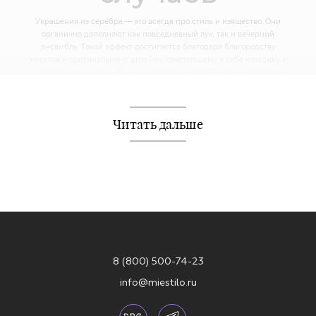
Украшения из серебра — это всегда про стиль и изящество. Они
органично дополняют как повседневный лук, так и вечерний
ансамбль. Такой эффект достигается благодаря благородству
металла и оригинальному дизайну, сочетающему в себе классику и
современные тренды. Мы подготовили разнообразную коллекцию
серег, чтобы каждая могла найти что-то по душе.
НАЙДИ СВОЮ ИДЕАЛЬНУЮ ПАРУ
СЕРЕЖЕК
Читать дальше
В линейке MIESTILO представлены модели на любой вкус — от
лаконичных до выразительных. Хотите классику? Обратите внимание
на аккуратные пусеты — те самые «гвоздики», которые всегда
уместны и практичны. Они идеально подходят для повседневной
носки и легко вписываются в любой дресс-код.
Желаете добавить акцентов? Выбирайте серьги с необычными
формами — от небесных мотивов (звезды, полумесяцы) до
символичных фигур вроде змей, крестиков или булавок. Есть модели
с сияющими фианитами, а есть — минималистичные, без вставок, но
8 (800) 500-74-23
с не менее выразительным стилем.
info@miestilo.ru
Если вам по душе элегантность, присмотритесь к серьгам-каплям. Их
изогнутые линии смотрятся утонченно, а перевёрнутая форма
добавляет модной неординарности.