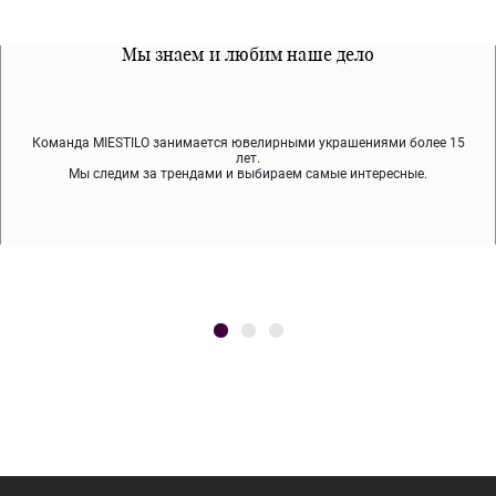
Все наши материалы гипоалергенны
Мы знаем и любим наше дело
Примерка перед покупкой
Команда MIESTILO занимается ювелирными украшениями более 15
Во время доставки спокойно примеряйте украшения, выбирайте те,
Мы используем покрытие (родий, ювелирный сплав), которое не
содержит никеля и свинца — это исключает аллергию.
что вам нравятся, остальные заберёт курьер.
лет.
Мы следим за трендами и выбираем самые интересные.