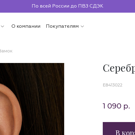
По всей России до ПВЗ СДЭК
О компании
Покупателям
Замок
Серебр
E8413022
1 090 р.
В кор