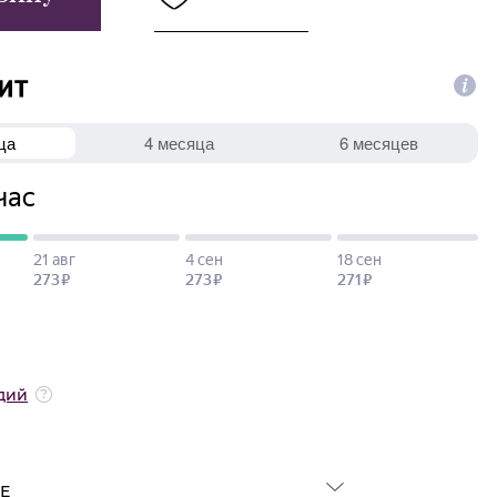
дий
Е