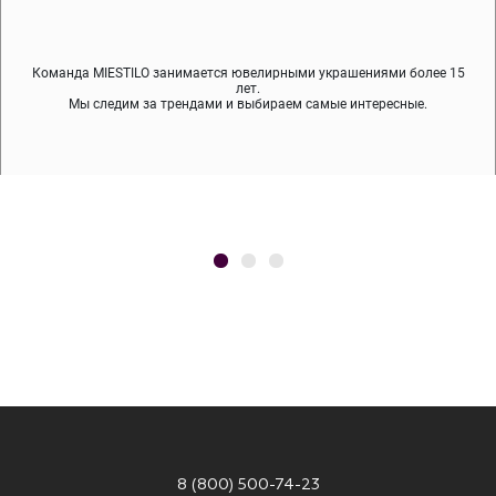
Команда MIESTILO занимается ювелирными украшениями более 15
Во время доставки спокойно примеряйте украшения, выбирайте те,
Мы используем покрытие (родий, ювелирный сплав), которое не
содержит никеля и свинца — это исключает аллергию.
что вам нравятся, остальные заберёт курьер.
лет.
Мы следим за трендами и выбираем самые интересные.
8 (800) 500-74-23