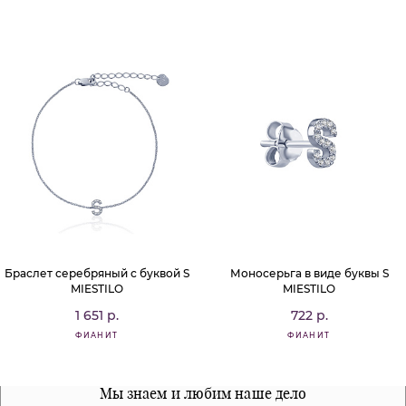
Браслет серебряный с буквой S
Моносерьга в виде буквы S
MIESTILO
MIESTILO
1 651 р.
722 р.
ФИАНИТ
ФИАНИТ
Все наши материалы гипоалергенны
Мы знаем и любим наше дело
Примерка перед покупкой