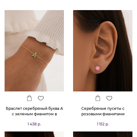
Браслет серебряный буква А
Серебряные пусеты с
с зеленым фианитом в
розовыми фианитами
покрытии желтое золото
1 438 р.
1 152 р.
MIESTILO