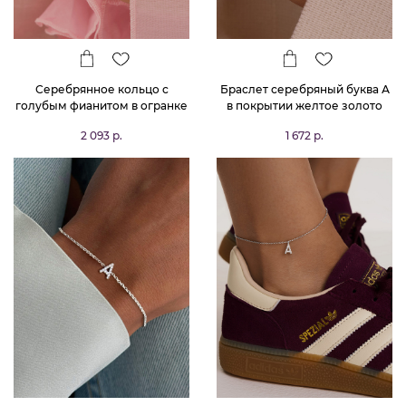
Серебрянное кольцо с
Браслет серебряный буква А
голубым фианитом в огранке
в покрытии желтое золото
Принцесса
MIESTILO
2 093 р.
1 672 р.