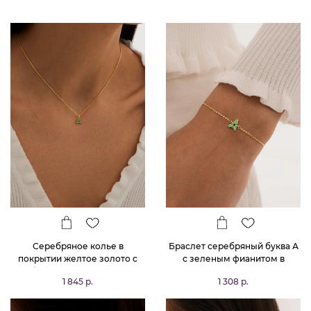
Серебряное колье в
Браслет серебряный буква А
покрытии желтое золото с
с зеленым фианитом в
буквой А с зелеными
покрытии желтое золото
1 845 р.
1 308 р.
фианитами MIESTILO
MIESTILO