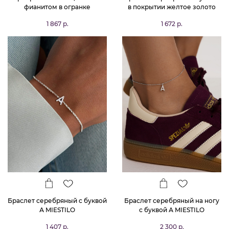
фианитом в огранке
в покрытии желтое золото
Принцесса
MIESTILO
1 867 р.
1 672 р.
Браслет серебряный с буквой
Браслет серебряный на ногу
А MIESTILO
с буквой А MIESTILO
1 407 р.
2 300 р.