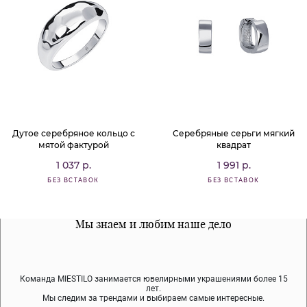
Дутое серебряное кольцо с
Серебряные серьги мягкий
мятой фактурой
квадрат
1 037 р.
1 991 р.
БЕЗ ВСТАВОК
БЕЗ ВСТАВОК
Все наши материалы гипоалергенны
Мы знаем и любим наше дело
Примерка перед покупкой
Команда MIESTILO занимается ювелирными украшениями более 15
Во время доставки спокойно примеряйте украшения, выбирайте те,
Мы используем покрытие (родий, ювелирный сплав), которое не
содержит никеля и свинца — это исключает аллергию.
что вам нравятся, остальные заберёт курьер.
лет.
Мы следим за трендами и выбираем самые интересные.