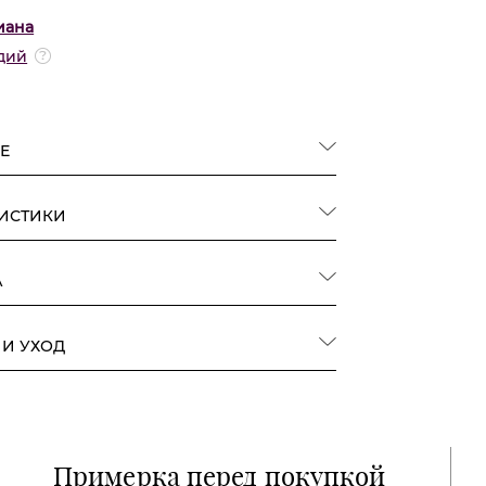
иана
дий
Е
РИСТИКИ
А
 И УХОД
Примерка перед покупкой