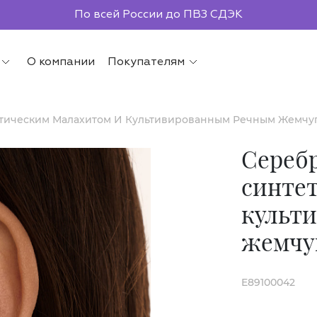
По всей России до ПВЗ СДЭК
О компании
Покупателям
тическим Малахитом И Культивированным Речным Жемчуг
Серебр
синте
культ
жемчу
E89100042