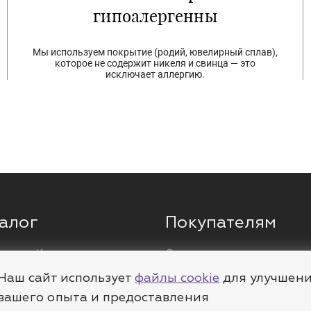
гипоалергенны
Мы используем покрытие (родий, ювелирный сплав),
которое не содержит никеля и свинца — это
исключает аллергию.
алог
Покупателям
ги
Кольца
О компании
ы
Цепи
Доставка
Наш сайт использует
файлы cookie
для улучшен
леты
Пирсинг
Полезное
вашего опыта и предоставления