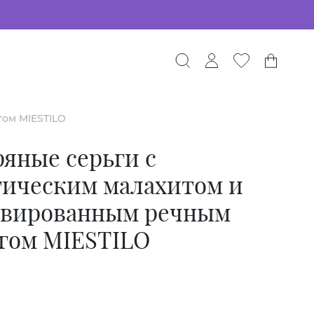
ом MIESTILO
яные серьги с
тическим малахитом и
ивированным речным
гом MIESTILO