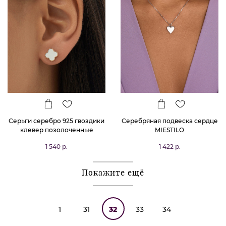
Серьги серебро 925 гвоздики
Серебряная подвеска сердце
клевер позолоченные
MIESTILO
1 540 р.
1 422 р.
Покажите ещё
1
31
32
33
34