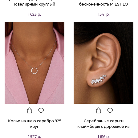
ювелирный круглый
бесконечность MIESTILO
1 623 р.
1 541 р.
Колье на шею серебро 925
Серебряные серьги
круг
клаймберы с дорожкой из
фианитов в огранке маркиз
1 927 р.
1 616 р.
MIESTILO