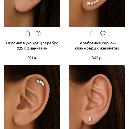
Пирсинг в ухо хрящ серебро
Серебряные серьги-
925 с фианитами
клаймберы с жемчугом
MIESTILO
921 р.
842 р.